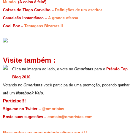
Mundo
(A coisa é feia!)
Coisas do Tiago Carvalho –
Definições de um escritor
Camaleão Instantâneo –
A grande ofensa
Cool Box –
Tatuagens Bizarras II
Visite também :
Clica na imagem ao lado, e vote no
Omoristas
para o
Prêmio Top
Blog 2010
.
Votando no
Omoristas
você participa de uma promoção, podendo ganhar
até um
Notebook Vaio.
Participe!!!
Siga-me no Twitter –
@omoristas
Envie suas sugestões –
contato@omoristas.com
Para entrar na comunidade clique aqui !!