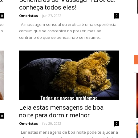
conheça todos eles!
Omoristas
-
jun 27, 2022
0
0
ue
A massagem sensual ou erótica é uma experiência
do
comum que se concentra no prazer, mas ao
contrário do que se pensa, não se resume...
Leia estas mensagens de boa
noite para dormir melhor
0
Omoristas
-
fev 20, 2022
0
s
Ler estas mensagens de boa noite pode te ajudar a