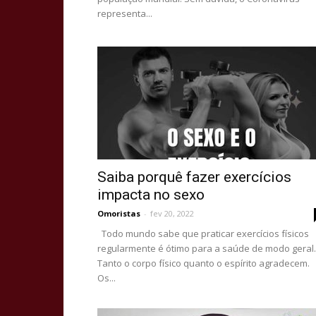
representa...
Saiba porquê fazer exercícios
impacta no sexo
Omoristas
-
fev 20, 2022
Todo mundo sabe que praticar exercícios físicos
regularmente é ótimo para a saúde de modo geral.
Tanto o corpo físico quanto o espírito agradecem.
Os...