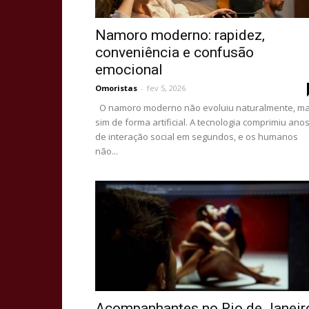
Namoro moderno: rapidez,
conveniência e confusão
emocional
Omoristas
-
fev 5, 2026
O namoro moderno não evoluiu naturalmente, m
sim de forma artificial. A tecnologia comprimiu ano
de interação social em segundos, e os humanos
não...
Acompanhantes no Rio de Janeir