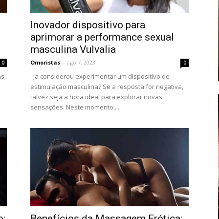
Inovador dispositivo para
aprimorar a performance sexual
masculina Vulvalia
Omoristas
-
ago 7, 2023
0
0
as
Já considerou experimentar um dispositivo de
s
estimulação masculina? Se a resposta for negativa,
talvez seja a hora ideal para explorar novas
sensações. Neste momento,...
o:
Benefícios da Massagem Erótica: