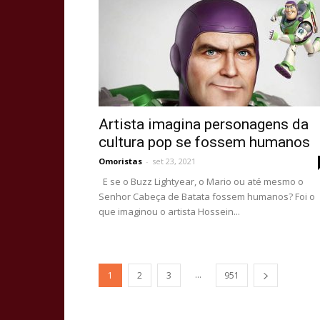
Artista imagina personagens da
cultura pop se fossem humanos
Omoristas
-
set 23, 2021
E se o Buzz Lightyear, o Mario ou até mesmo o
Senhor Cabeça de Batata fossem humanos? Foi o
que imaginou o artista Hossein...
...
1
2
3
951