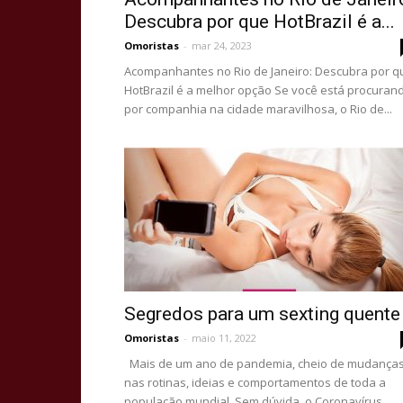
Descubra por que HotBrazil é a...
Omoristas
-
mar 24, 2023
Acompanhantes no Rio de Janeiro: Descubra por q
HotBrazil é a melhor opção Se você está procuran
por companhia na cidade maravilhosa, o Rio de...
Segredos para um sexting quente
Omoristas
-
maio 11, 2022
Mais de um ano de pandemia, cheio de mudança
nas rotinas, ideias e comportamentos de toda a
população mundial. Sem dúvida, o Coronavírus