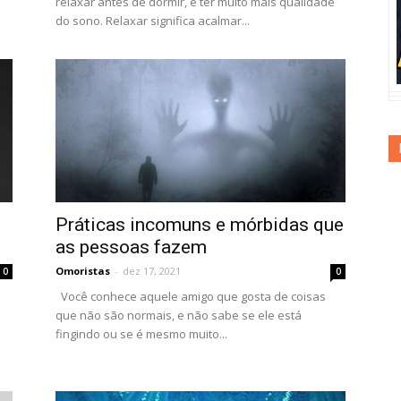
relaxar antes de dormir, e ter muito mais qualidade
do sono. Relaxar significa acalmar...
Práticas incomuns e mórbidas que
as pessoas fazem
Omoristas
-
dez 17, 2021
0
0
Você conhece aquele amigo que gosta de coisas
que não são normais, e não sabe se ele está
fingindo ou se é mesmo muito...