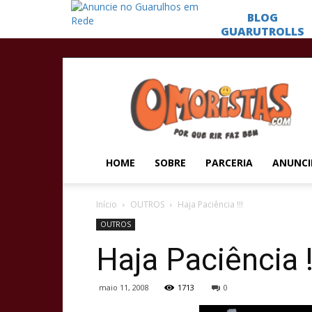
Omoristas
HOME
SOBRE
PARCERIA
ANUNCI
Início
OUTROS
Haja Paciência !!!
OUTROS
Haja Paciência !
maio 11, 2008
1713
0