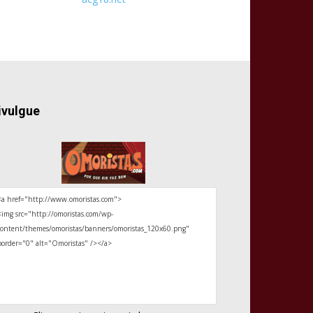
ivulgue