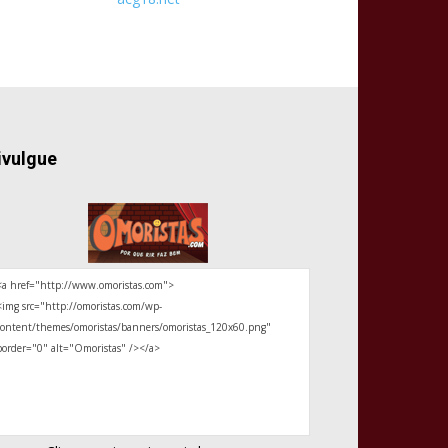
ivulgue