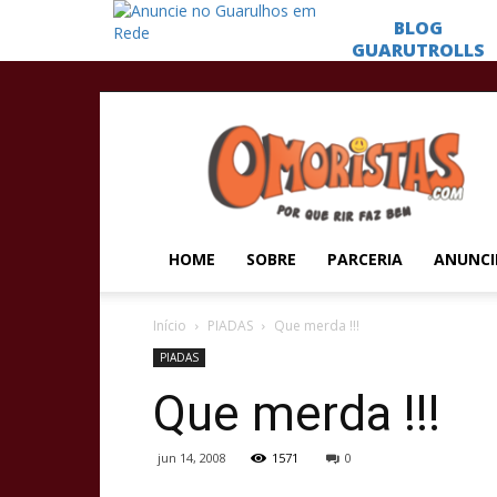
Omoristas
HOME
SOBRE
PARCERIA
ANUNCI
Início
PIADAS
Que merda !!!
PIADAS
Que merda !!!
jun 14, 2008
1571
0