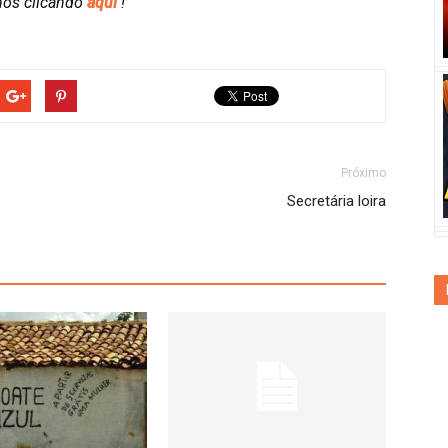
nos clicando
aqui
!
Próximo
Secretária loira