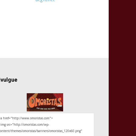
ivulgue