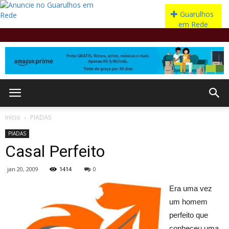
Início
PIADAS
PIADAS
Casal Perfeito
jan 20, 2009
1414
0
Era uma vez
um homem
perfeito que
conheceu uma