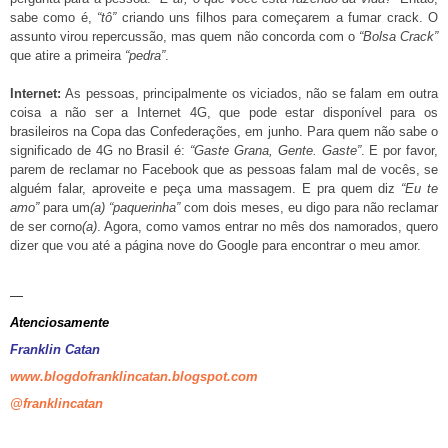
sabe como é,
“tô”
criando uns filhos para começarem a fumar crack. O
assunto virou repercussão, mas quem não concorda com o
“Bolsa Crack”
que atire a primeira
“pedra”
.
Internet:
As pessoas, principalmente os viciados, não se falam em outra
coisa a não ser a Internet 4G, que pode estar disponível para os
brasileiros na Copa das Confederações, em junho. Para quem não sabe o
significado de 4G no Brasil é:
“Gaste Grana, Gente. Gaste”
. E por favor,
parem de reclamar no Facebook que as pessoas falam mal de vocês, se
alguém falar, aproveite e peça uma massagem. E pra quem diz
“Eu te
amo”
para um
(a) “paquerinha”
com dois meses, eu digo para não reclamar
de ser corno
(a)
. Agora, como vamos entrar no mês dos namorados, quero
dizer que vou até a página nove do Google para encontrar o meu amor.
—
Atenciosamente
Franklin Catan
www.blogdofranklincatan.blogspot.com
@franklincatan