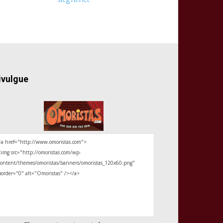
ivulgue