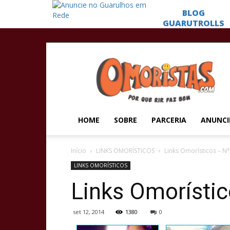
Omoristas
HOME
SOBRE
PARCERIA
ANUNCI
Início
LINKS OMORÍSTICOS
Links Omorísticos – N
LINKS OMORÍSTICOS
Links Omorísti
set 12, 2014
1380
0