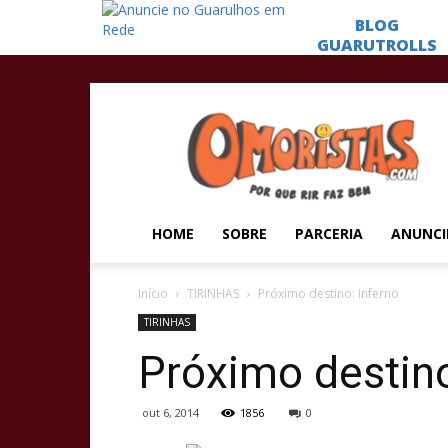
Omoristas
HOME
SOBRE
PARCERIA
ANUNCI
Início
TIRINHAS
Próximo destino: Inferno
TIRINHAS
Próximo destino
out 6, 2014
1856
0