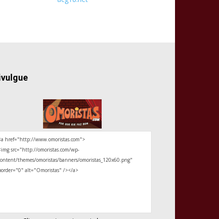
ivulgue