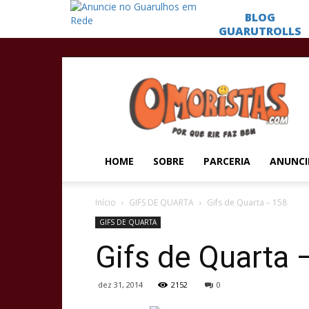
Omoristas
HOME
SOBRE
PARCERIA
ANUNCI
Início
GIFS DE QUARTA
Gifs de Quarta – 158
GIFS DE QUARTA
Gifs de Quarta 
dez 31, 2014
2152
0