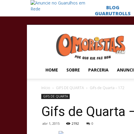
Omoristas
HOME
SOBRE
PARCERIA
ANUNCI
Início
GIFS DE QUARTA
Gifs de Quarta – 172
GIFS DE QUARTA
Gifs de Quarta 
abr 1, 2015
2192
0