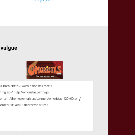
ivulgue