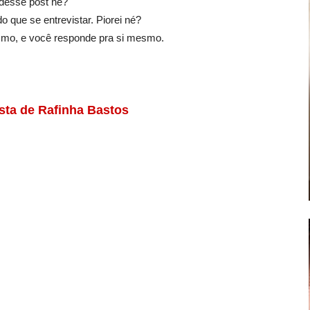
 desse post né?
que se entrevistar. Piorei né?
smo, e você responde pra si mesmo.
sta de Rafinha Bastos