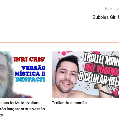
Próximo
Bubbles Girl !
e suas Inrizetes voltam
Trollando a mamãe
pós lançarem sua versão
to