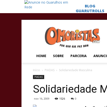
Omoristas
HOME
SOBRE
PARCERIA
ANUNCI
Início
PIADAS
Solidariedade Masculina
PIADAS
Solidariedade 
nov 16, 2009
1526
0