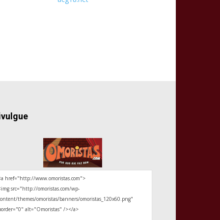
ivulgue