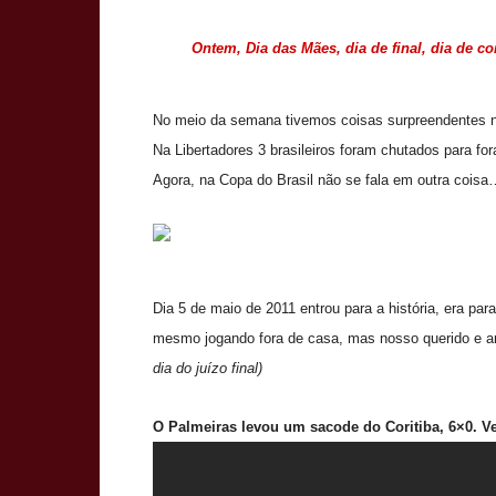
Ontem, Dia das Mães, dia de final, dia de c
No meio da semana tivemos coisas surpreendentes na
Na Libertadores 3 brasileiros foram chutados para for
Agora, na Copa do Brasil não se fala em outra coisa
Dia 5 de maio de 2011 entrou para a história, era par
mesmo jogando fora de casa, mas nosso querido e 
dia do juízo final)
O Palmeiras levou um sacode do Coritiba, 6×0. V