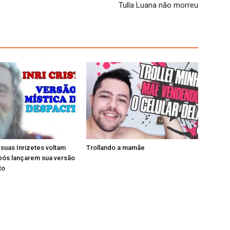
Tulla Luana não morreu
e suas Inrizetes voltam
Trollando a mamãe
pós lançarem sua versão
to