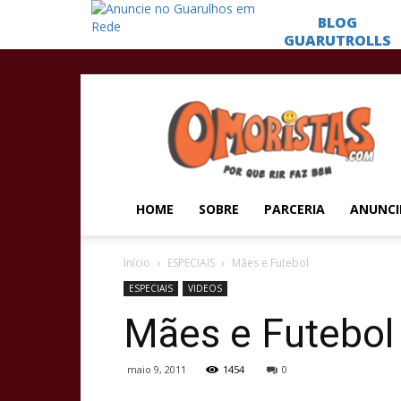
Omoristas
HOME
SOBRE
PARCERIA
ANUNCI
Início
ESPECIAIS
Mães e Futebol
ESPECIAIS
VIDEOS
Mães e Futebol
maio 9, 2011
1454
0