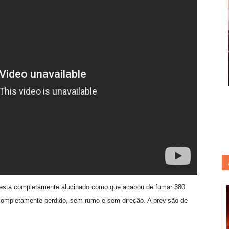
 esta completamente alucinado como que acabou de fumar 380
 completamente perdido, sem rumo e sem direção. A previsão de