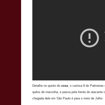
Detalhe no quinto do
coxa
, o camisa 8 do Palmeiras
quilos de maconha, e passa pela frente do atacante
chegada dele em São Paulo é para o meio de Julho.