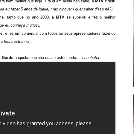
era bem melhor que hoje. Pra quem ainda não sabe, a
MTV Brasil
 de eu fazer 5 anos de idade, mas ninguém quer saber disso né?).
nte, tanto que no ano 2000, a
MTV
se superou e fez o melhor
ue eu conheça muitos).
os
, e fez um comercial com todos os seus apresentadores fazendo
a festa estranha”.
o Gordo
naquela roupinha quase estourando
…. hahahaha…..