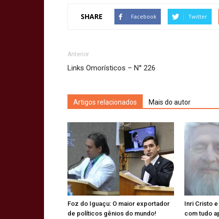
SHARE
Facebook
Twitter
Anterior
Links Omorísticos – N° 226
Artigos relacionados
Mais do autor
Foz do Iguaçu: O maior exportador
Inri Cristo 
de políticos gênios do mundo!
com tudo a