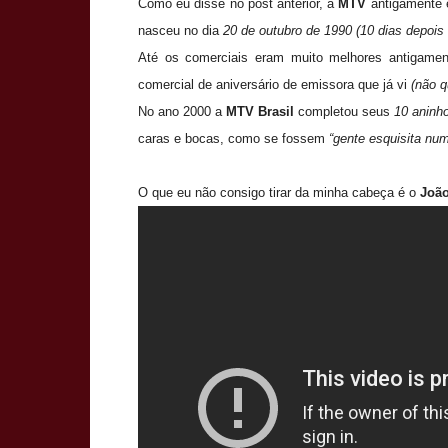
Como eu disse no post anterior, a
MTV
antigamente 
nasceu no dia
20 de outubro de 1990 (10 dias depois
Até os comerciais eram muito melhores antigame
comercial de aniversário de emissora que já vi
(não q
No ano 2000 a
MTV Brasil
completou seus
10 aninh
caras e bocas, como se fossem
“gente esquisita num
O que eu não consigo tirar da minha cabeça é o
Joã