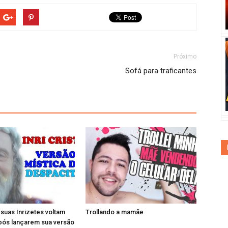
Próximo
Sofá para traficantes
e suas Inrizetes voltam
Trollando a mamãe
pós lançarem sua versão