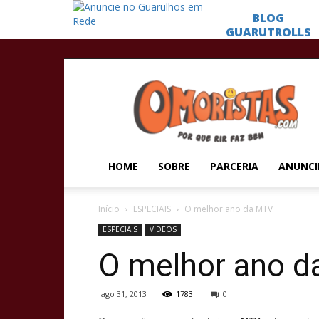
Omoristas
HOME
SOBRE
PARCERIA
ANUNCI
Início
ESPECIAIS
O melhor ano da MTV
ESPECIAIS
VIDEOS
O melhor ano 
ago 31, 2013
1783
0