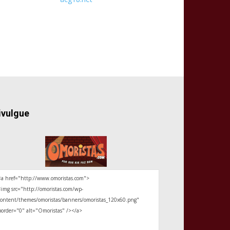
ivulgue