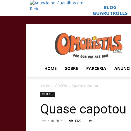
Omoristas
HOME
SOBRE
PARCERIA
ANUNCI
Início
VIDEOS
Quase capotou
VIDEOS
Quase capotou
maio 16, 2014
1322
0