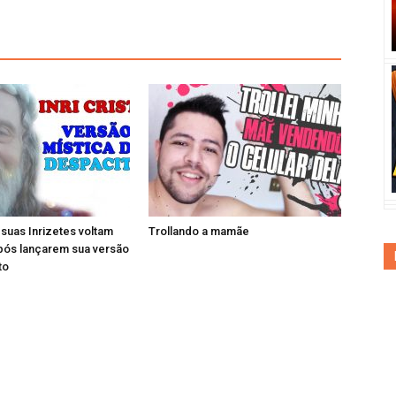
e suas Inrizetes voltam
Trollando a mamãe
pós lançarem sua versão
to