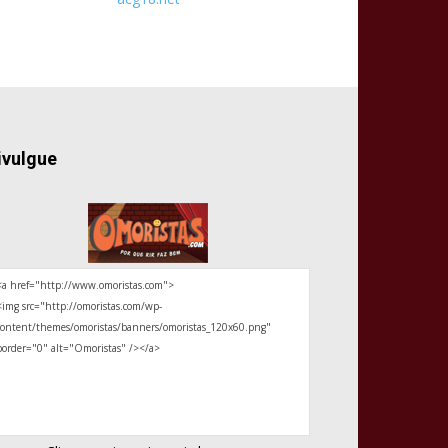
ivulgue