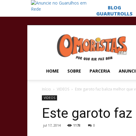
Omoristas
HOME
SOBRE
PARCERIA
ANUNCI
Início
VIDEOS
Este garoto faz baliza melhor que 
VIDEOS
Este garoto faz
jul 17, 2014
1178
0