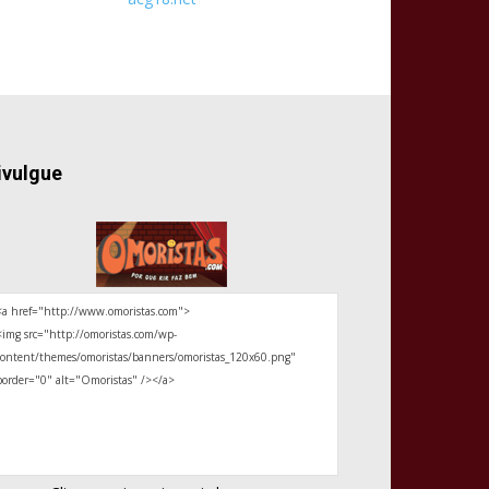
ivulgue