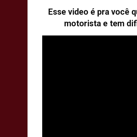
Esse video é pra você q
motorista e tem dif