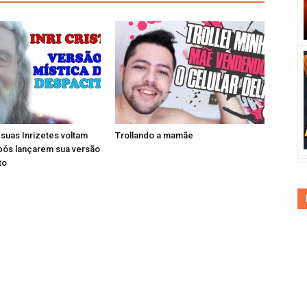
e suas Inrizetes voltam
Trollando a mamãe
pós lançarem sua versão
to