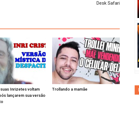
Desk Safari
e suas Inrizetes voltam
Trollando a mamãe
pós lançarem sua versão
to