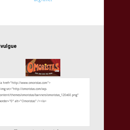
ivulgue