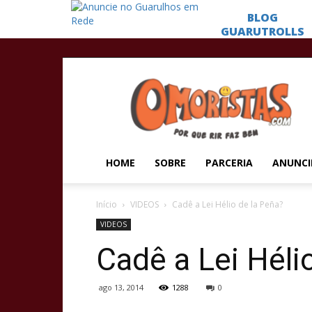
Omoristas
HOME
SOBRE
PARCERIA
ANUNCI
Início
VIDEOS
Cadê a Lei Hélio de la Peña?
VIDEOS
Cadê a Lei Héli
ago 13, 2014
1288
0