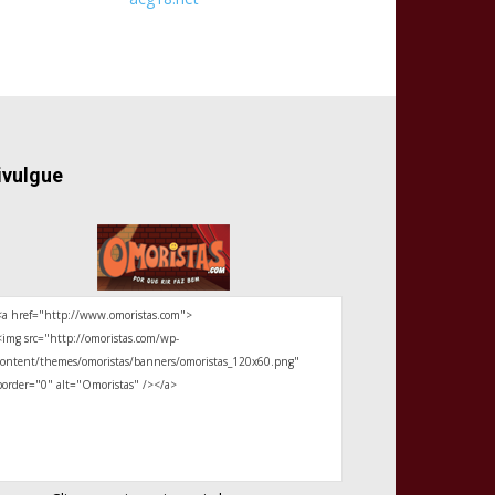
ivulgue