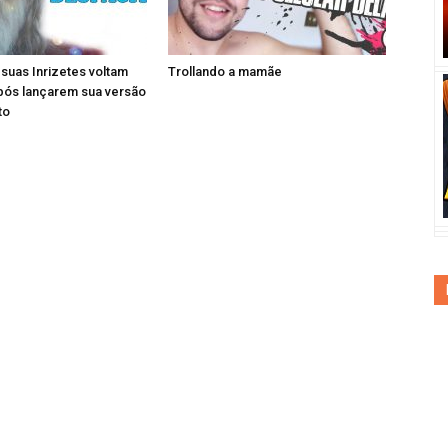
e suas Inrizetes voltam
Trollando a mamãe
pós lançarem sua versão
to