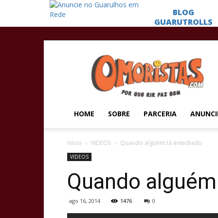
Omoristas
HOME
SOBRE
PARCERIA
ANUNCI
Início
VIDEOS
Quando alguém tá entediado
VIDEOS
Quando alguém 
ago 16, 2014
1476
0