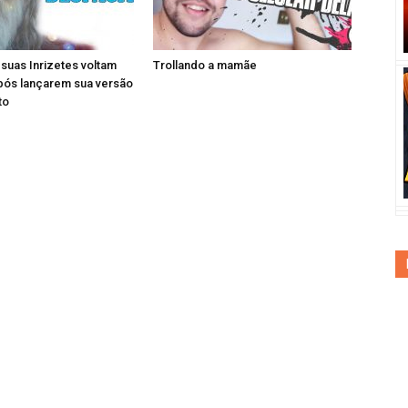
e suas Inrizetes voltam
Trollando a mamãe
pós lançarem sua versão
to