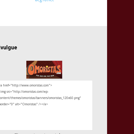
ivulgue