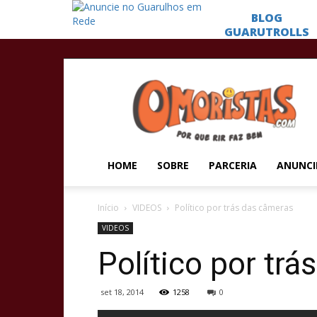
Omoristas
HOME
SOBRE
PARCERIA
ANUNCI
Início
VIDEOS
Político por trás das câmeras
VIDEOS
Político por tr
set 18, 2014
1258
0