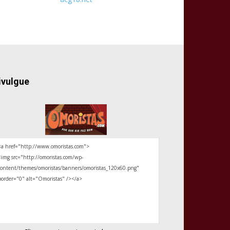
ivulgue