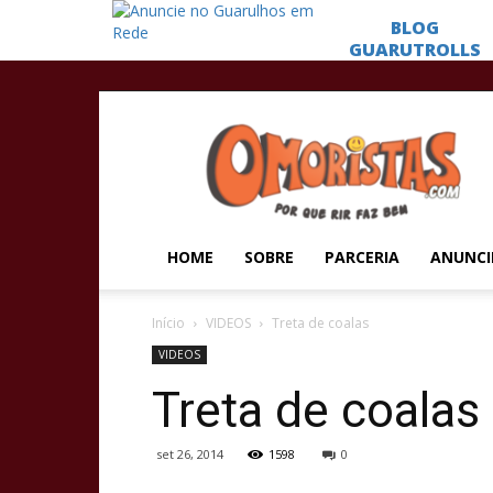
Omoristas
HOME
SOBRE
PARCERIA
ANUNCI
Início
VIDEOS
Treta de coalas
VIDEOS
Treta de coalas
set 26, 2014
1598
0