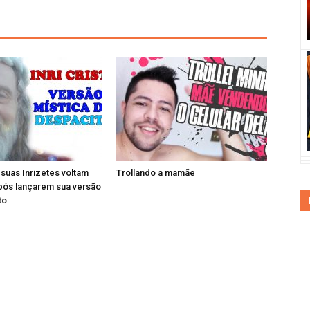
e suas Inrizetes voltam
Trollando a mamãe
pós lançarem sua versão
to