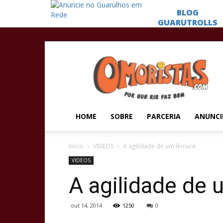
Omoristas
HOME
SOBRE
PARCERIA
ANUNCI
Início
VIDEOS
A agilidade de um lêmure
VIDEOS
A agilidade de
out 14, 2014
1250
0