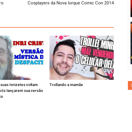
ro
Cosplayers da Nova Iorque Comic Con 2014
e suas Inrizetes voltam
Trollando a mamãe
pós lançarem sua versão
to