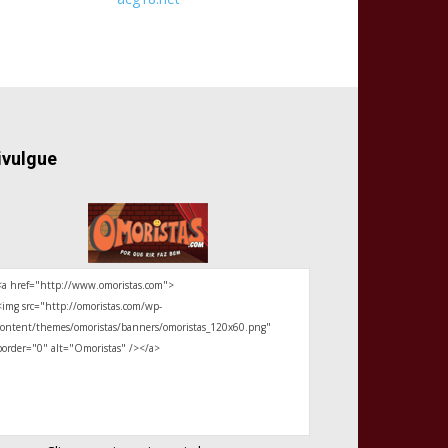
ivulgue