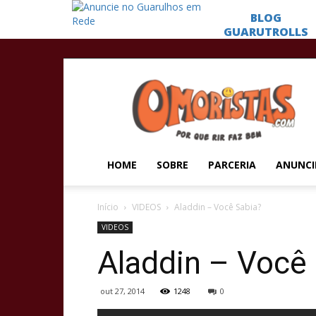
Omoristas
HOME
SOBRE
PARCERIA
ANUNCI
Início
VIDEOS
Aladdin – Você Sabia?
VIDEOS
Aladdin – Você
out 27, 2014
1248
0