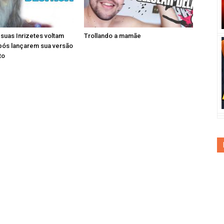
e suas Inrizetes voltam
Trollando a mamãe
pós lançarem sua versão
to