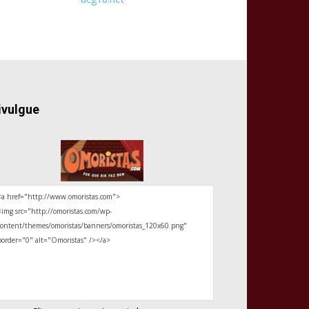
ivulgue