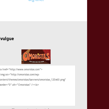
ivulgue