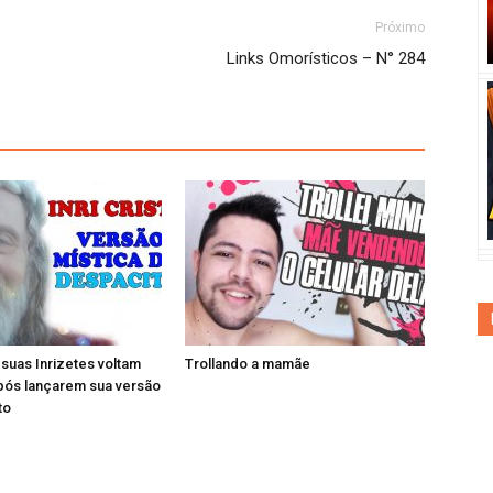
Próximo
Links Omorísticos – N° 284
e suas Inrizetes voltam
Trollando a mamãe
pós lançarem sua versão
to