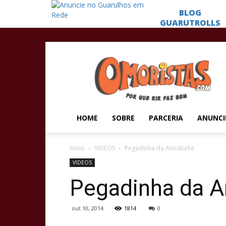
Omoristas
HOME
SOBRE
PARCERIA
ANUNCI
Início
VIDEOS
Pegadinha da Annabelle
VIDEOS
Pegadinha da A
out 10, 2014
1814
0