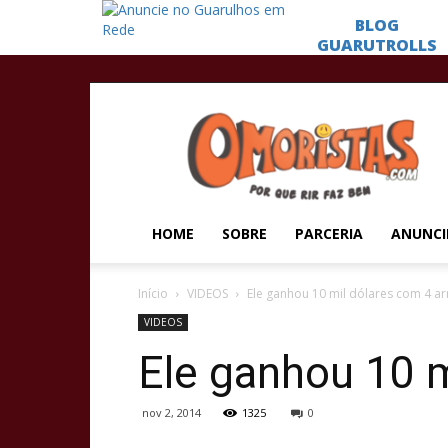
Omoristas
HOME
SOBRE
PARCERIA
ANUNCI
Início
VIDEOS
Ele ganhou 10 mil dólares com 4 a
VIDEOS
Ele ganhou 10 
nov 2, 2014
1325
0