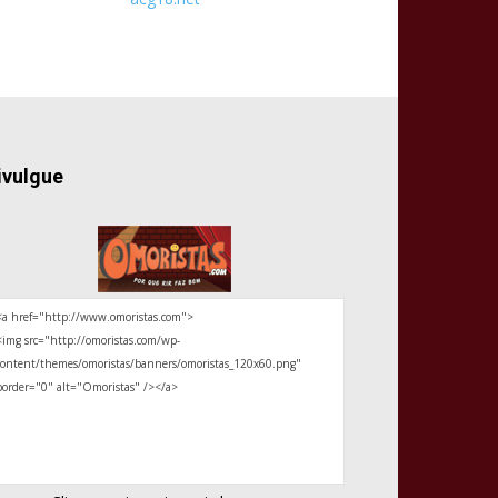
ivulgue