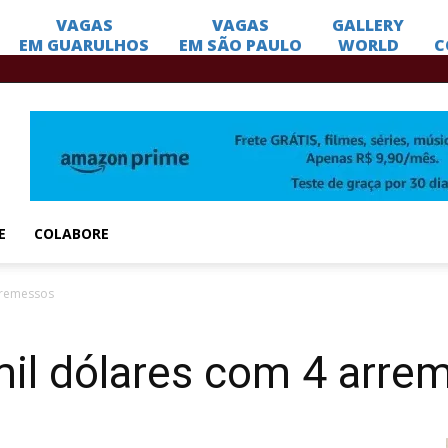
E
COLABORE
rremessos
mil dólares com 4 arre