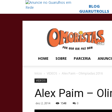
Omoristas
HOME
SOBRE
PARCERIA
ANUNCI
Início
VIDEOS
Alex Paim – Olimpíadas 2016
VIDEOS
Alex Paim – Ol
dez 2, 2014
1548
0