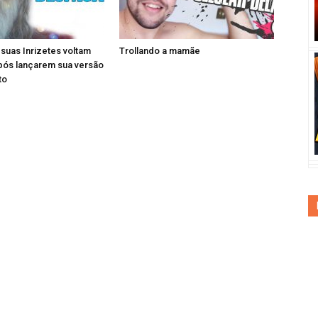
e suas Inrizetes voltam
Trollando a mamãe
pós lançarem sua versão
to