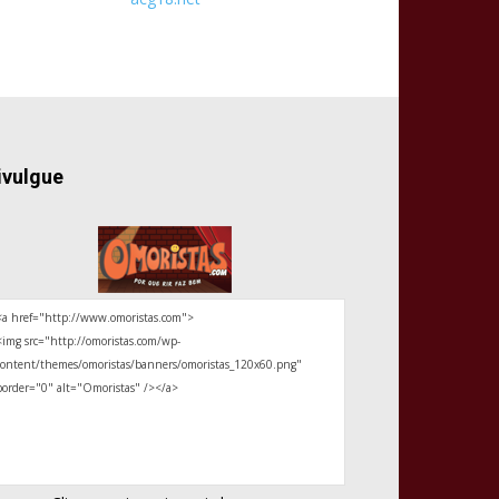
ivulgue