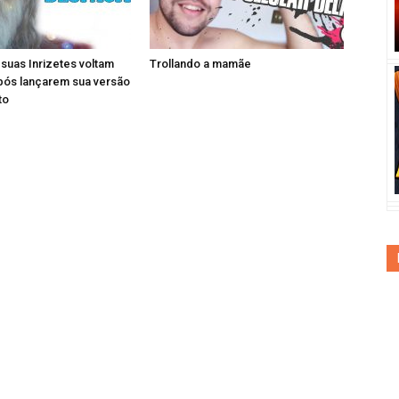
e suas Inrizetes voltam
Trollando a mamãe
pós lançarem sua versão
to