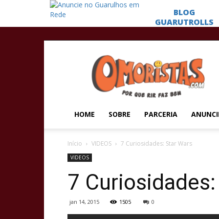
Omoristas
HOME
SOBRE
PARCERIA
ANUNCI
Início
VIDEOS
7 Curiosidades: Star Wars
VIDEOS
7 Curiosidades:
jan 14, 2015
1505
0