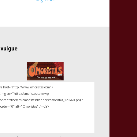
ivulgue