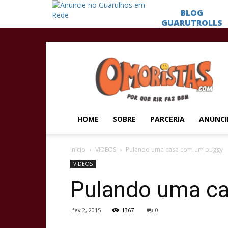
Omoristas
HOME
SOBRE
PARCERIA
ANUNCI
Início
VIDEOS
Pulando uma casa com um buggy
VIDEOS
Pulando uma c
fev 2, 2015
1367
0