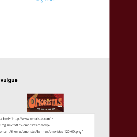
ivulgue