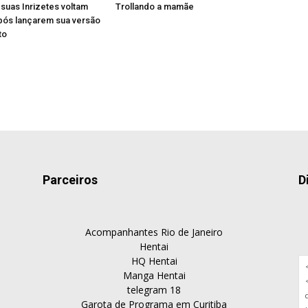
e suas Inrizetes voltam
Trollando a mamãe
pós lançarem sua versão
to
Parceiros
D
Acompanhantes Rio de Janeiro
Hentai
HQ Hentai
Manga Hentai
telegram 18
Garota de Programa em Curitiba