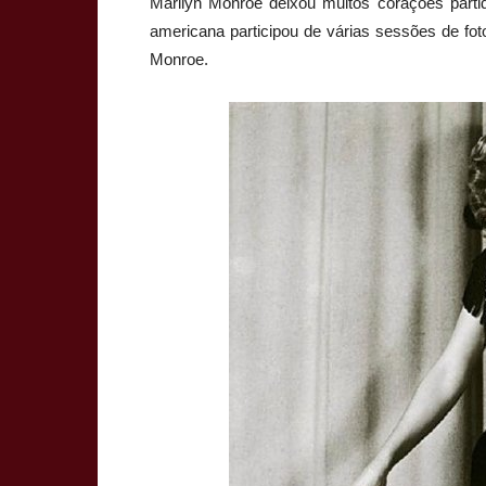
Marilyn Monroe deixou muitos corações partid
americana participou de várias sessões de fo
Monroe.