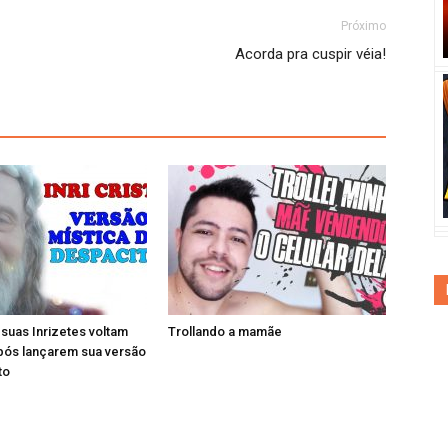
Próximo
Acorda pra cuspir véia!
e suas Inrizetes voltam
Trollando a mamãe
pós lançarem sua versão
to