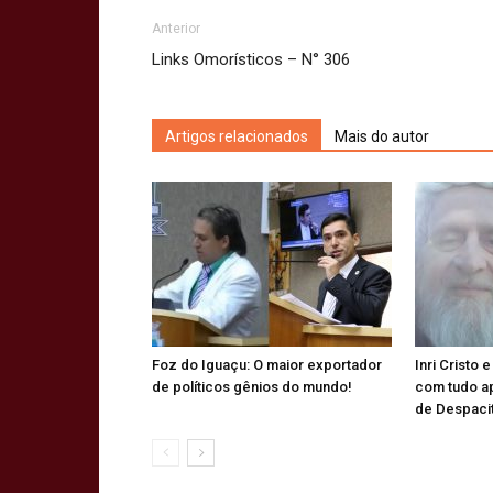
Anterior
Links Omorísticos – N° 306
Artigos relacionados
Mais do autor
Foz do Iguaçu: O maior exportador
Inri Cristo 
de políticos gênios do mundo!
com tudo a
de Despaci