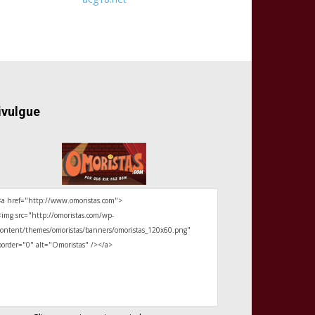
ivulgue