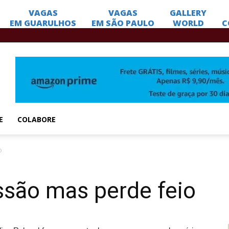
E
COLABORE
o
ssão mas perde feio