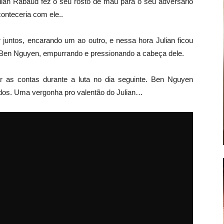
ulian Rabaud fez o seu rosto de mau para o seu adversário
onteceria com ele..
juntos, encarando um ao outro, e nessa hora Julian ficou
Ben Nguyen, empurrando e pressionando a cabeça dele.
r as contas durante a luta no dia seguinte. Ben Nguyen
os. Uma vergonha pro valentão do Julian…