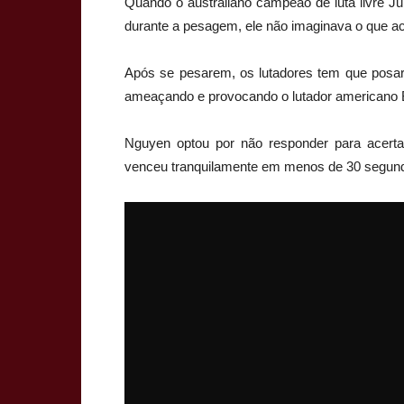
Quando o australiano campeão de luta livre J
durante a pesagem, ele não imaginava o que ac
Após se pesarem, os lutadores tem que posar 
ameaçando e provocando o lutador americano 
Nguyen optou por não responder para acerta
venceu tranquilamente em menos de 30 segund