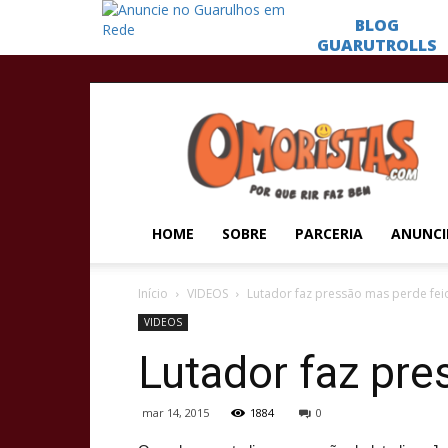
Omoristas
HOME
SOBRE
PARCERIA
ANUNCI
Início
VIDEOS
Lutador faz pressão mas perde fei
VIDEOS
Lutador faz pre
mar 14, 2015
1884
0