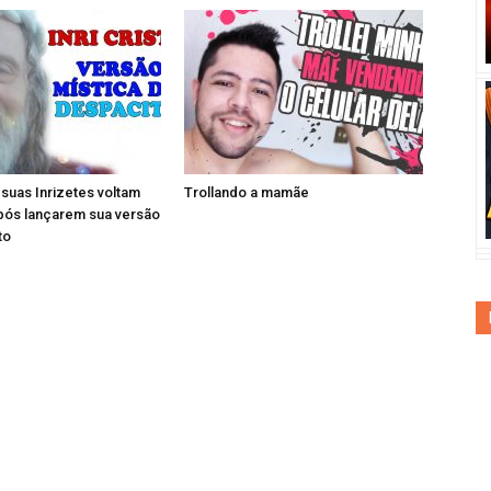
e suas Inrizetes voltam
Trollando a mamãe
pós lançarem sua versão
to