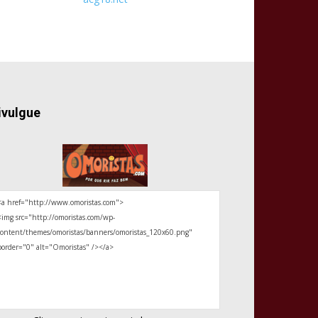
ivulgue