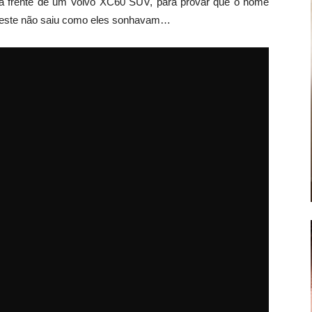
na frente de um Volvo XC60 SUV, para provar que o nome
teste não saiu como eles sonhavam…