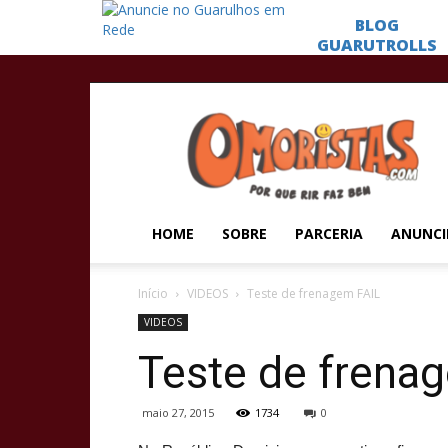
Omoristas
HOME
SOBRE
PARCERIA
ANUNCI
Início
VIDEOS
Teste de frenagem FAIL
VIDEOS
Teste de frena
maio 27, 2015
1734
0