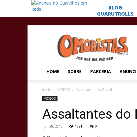
Omoristas
HOME
SOBRE
PARCERIA
ANUNCI
Início
VIDEOS
Assaltantes do Brasil
VIDEOS
Assaltantes do 
jun 28, 2015
1821
0