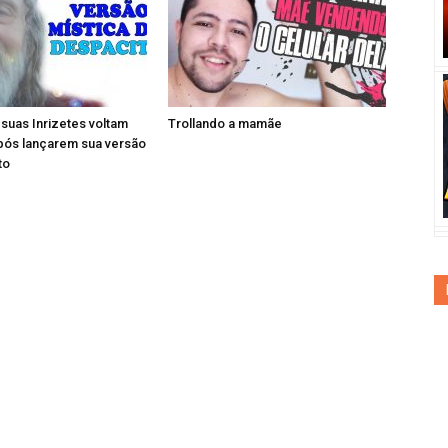
e suas Inrizetes voltam
Trollando a mamãe
pós lançarem sua versão
to