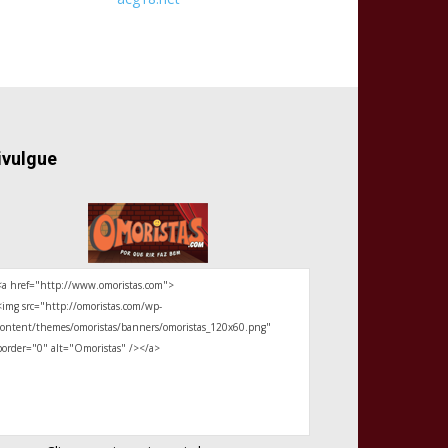
ivulgue