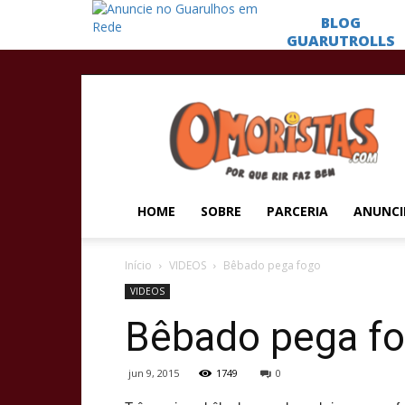
Omoristas
HOME
SOBRE
PARCERIA
ANUNCI
Início
VIDEOS
Bêbado pega fogo
VIDEOS
Bêbado pega f
jun 9, 2015
1749
0