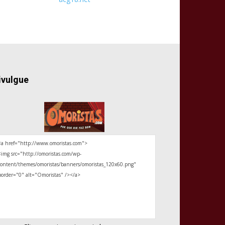
ivulgue