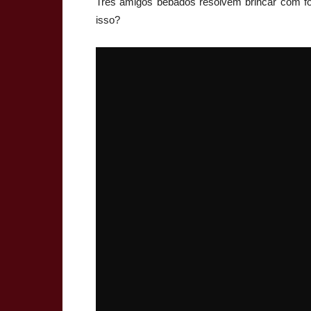
Três amigos bêbados resolvem brincar com fog
isso?