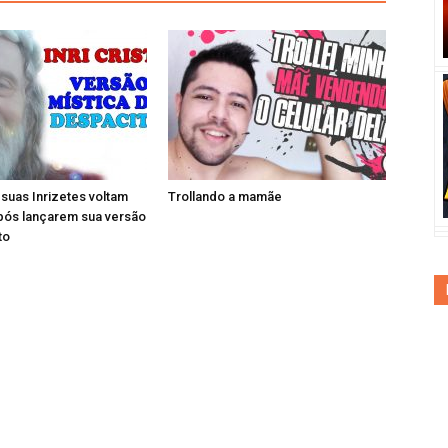
e suas Inrizetes voltam
Trollando a mamãe
pós lançarem sua versão
to