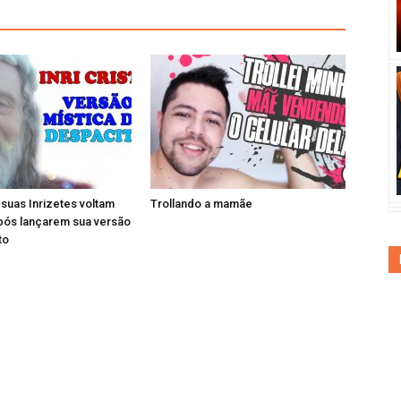
e suas Inrizetes voltam
Trollando a mamãe
pós lançarem sua versão
to