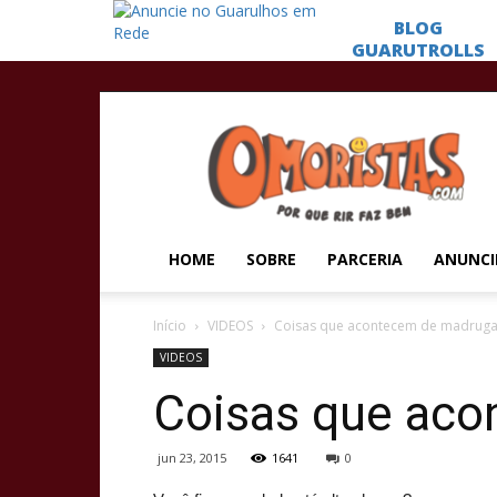
Omoristas
HOME
SOBRE
PARCERIA
ANUNCI
Início
VIDEOS
Coisas que acontecem de madrug
VIDEOS
Coisas que ac
jun 23, 2015
1641
0