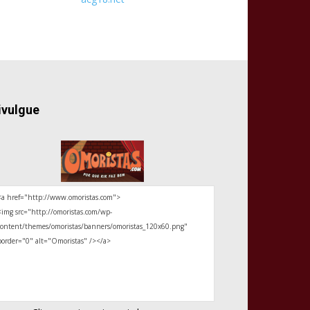
ivulgue