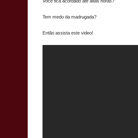
Você fica acordado até altas horas?
Tem medo da madrugada?
Então assista este video!