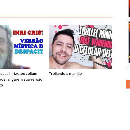
e suas Inrizetes voltam
Trollando a mamãe
pós lançarem sua versão
to