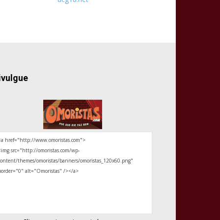
ivulgue