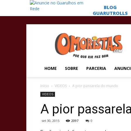
Omoristas
HOME
SOBRE
PARCERIA
ANUNCI
Início
VIDEOS
A pior passarela do mundo
VIDEOS
A pior passare
set 30, 2015
2097
0