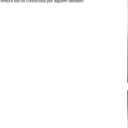
erteza ela foi construída por alguém bêbado!