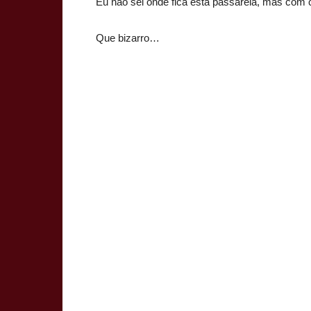
Eu não sei onde fica esta passarela, mas com c
Que bizarro…