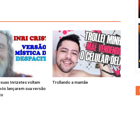
e suas Inrizetes voltam
Trollando a mamãe
pós lançarem sua versão
to