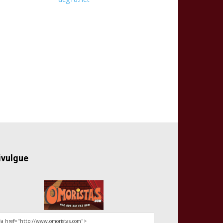
ivulgue