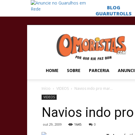
Omoristas
HOME
SOBRE
PARCERIA
ANUNCI
Início
VIDEOS
Navios indo pro mar…
VIDEOS
Navios indo pr
out 29, 2009
1645
0