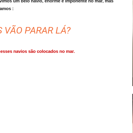
 vimos um belo navio, enorme e imponente no mar, mas
amos :
 VÃO PARAR LÁ?
esses navios são colocados no mar.