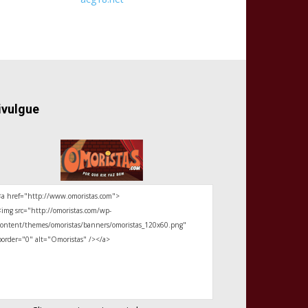
ivulgue