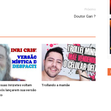
Próximo
Doutor Gari ?
e suas Inrizetes voltam
Trollando a mamãe
pós lançarem sua versão
to