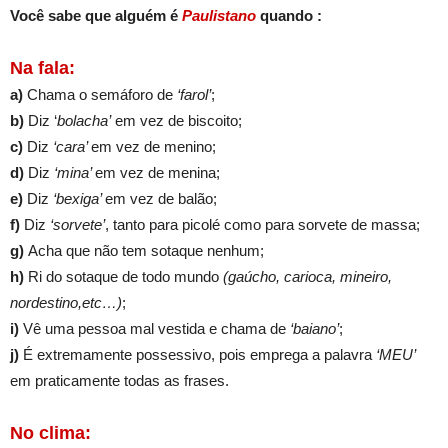
Você sabe que alguém é
Paulistano
quando :
Na fala:
a)
Chama o semáforo de
‘farol’
;
b)
Diz ‘
bolacha’
em vez de biscoito;
c)
Diz
‘cara’
em vez de menino;
d)
Diz
‘mina’
em vez de menina;
e)
Diz
‘bexiga’
em vez de balão;
f)
Diz
‘sorvete’
, tanto para picolé como para sorvete de massa;
g)
Acha que não tem sotaque nenhum;
h)
Ri do sotaque de todo mundo
(gaúcho, carioca, mineiro,
nordestino,etc…)
;
i)
Vê uma pessoa mal vestida e chama de
‘baiano’
;
j)
É extremamente possessivo, pois emprega a palavra
‘MEU’
em praticamente todas as frases.
No clima: