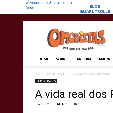
Omoristas
HOME
SOBRE
PARCERIA
ANUNCI
Início
CURIOSIDADES
A vida real dos Pokémons
CURIOSIDADES
A vida real do
jan 28, 2012
1229
0