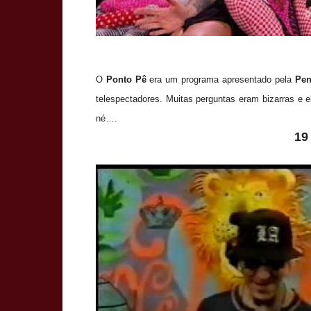
O
Ponto Pê
era um programa apresentado pela
Pen
telespectadores. Muitas perguntas eram bizarras e e
né….
19