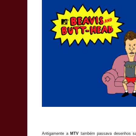
Antigamente a
MTV
também passava desenhos sa