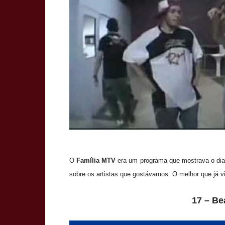
O
Família MTV
era um programa que mostrava o dia
sobre os artistas que gostávamos. O melhor que já v
17 – Be