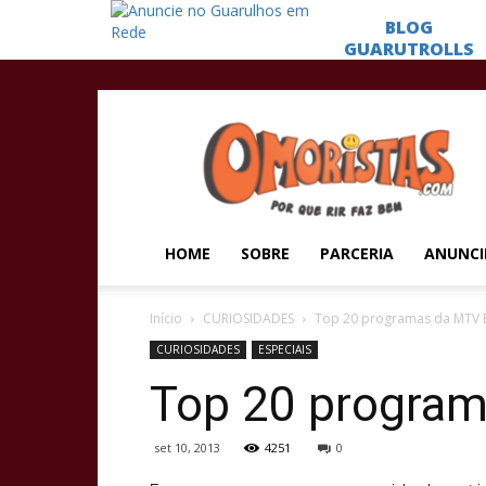
Omoristas
HOME
SOBRE
PARCERIA
ANUNCI
Início
CURIOSIDADES
Top 20 programas da MTV B
CURIOSIDADES
ESPECIAIS
Top 20 program
set 10, 2013
4251
0