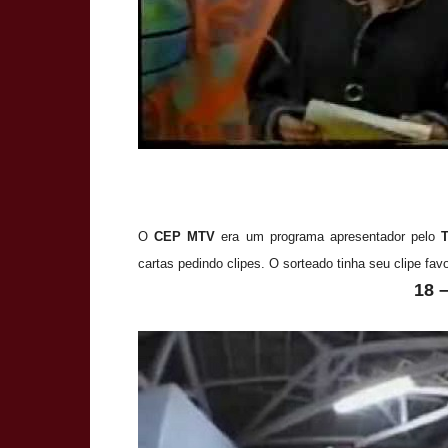
O
CEP MTV
era um programa apresentador pelo
cartas pedindo clipes. O sorteado tinha seu clipe favo
18 