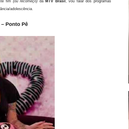
ste fim
(ou recomeço)
da
MTV Brasil
, vou falar dos programas
fância/adolescência.
 – Ponto Pê