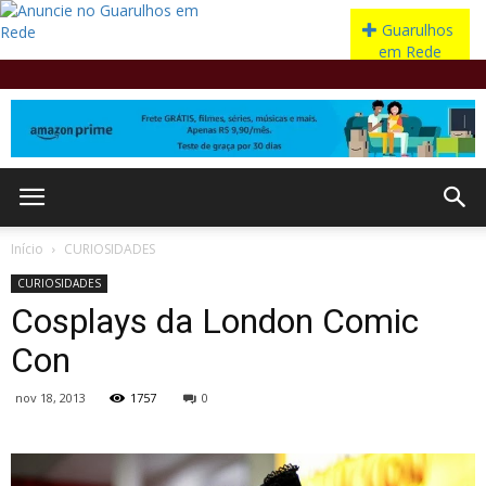
Início
CURIOSIDADES
CURIOSIDADES
Cosplays da London Comic
Con
nov 18, 2013
1757
0