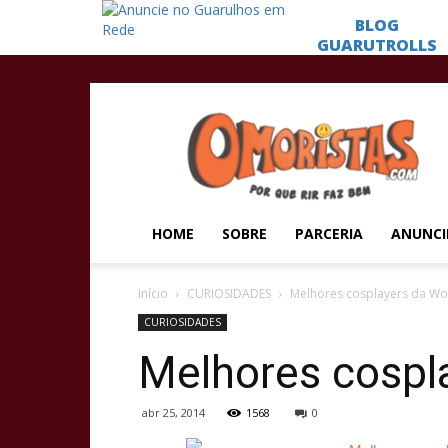
Omoristas
HOME
SOBRE
PARCERIA
ANUNCI
Início
CURIOSIDADES
Melhores cosplayers da W
CURIOSIDADES
Melhores cospl
abr 25, 2014
1568
0