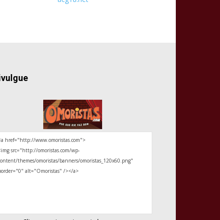
ivulgue