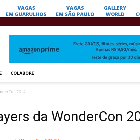
E
COLABORE
onderCon 2014
ayers da WonderCon 2