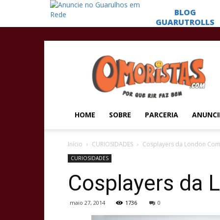
Omoristas
HOME
SOBRE
PARCERIA
ANUNCI
Início
CURIOSIDADES
Cosplayers da London Com
CURIOSIDADES
Cosplayers da 
maio 27, 2014
1736
0