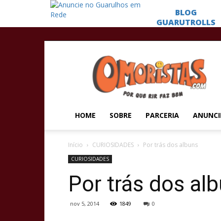
Omoristas
HOME
SOBRE
PARCERIA
ANUNCI
Início
CURIOSIDADES
Por trás dos albuns
CURIOSIDADES
Por trás dos al
nov 5, 2014
1849
0