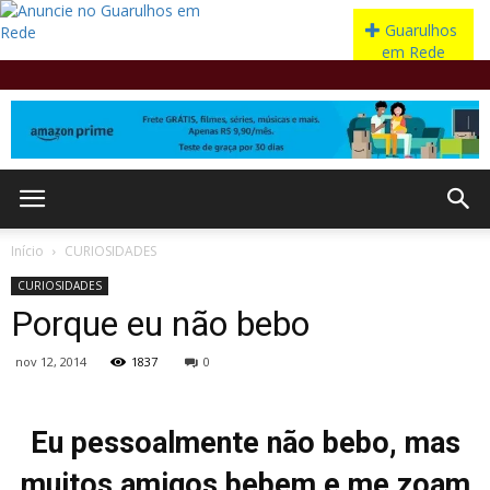
Início
CURIOSIDADES
CURIOSIDADES
Porque eu não bebo
nov 12, 2014
1837
0
Eu pessoalmente não bebo, mas
muitos amigos bebem e me zoam