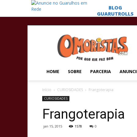
Omoristas
HOME
SOBRE
PARCERIA
ANUNCI
Início
CURIOSIDADES
Frangoterapia
CURIOSIDADES
Frangoterapia
jan 15, 2015
1578
0