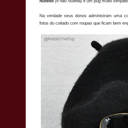
Nutello
(e não Nutella)
é um pug muito simpático
Na verdade seus donos administram uma c
fotos do coitado com roupas que ficam bem e