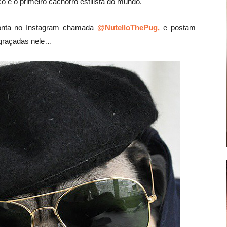
 e o primeiro cachorro estilista do mundo.
onta no Instagram chamada
@NutelloThePug,
e postam
ngraçadas nele…