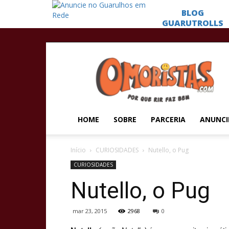
Omoristas
HOME
SOBRE
PARCERIA
ANUNCI
Início
CURIOSIDADES
Nutello, o Pug
CURIOSIDADES
Nutello, o Pug
mar 23, 2015
2968
0