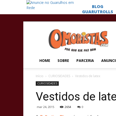
Omoristas
HOME
SOBRE
PARCERIA
ANUNCI
Início
CURIOSIDADES
Vestidos de latex
CURIOSIDADES
Vestidos de lat
mar 24, 2015
2654
0