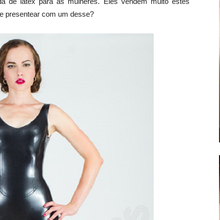
a de látex para as mulheres. Eles vendem muito estes
 se presentear com um desse?