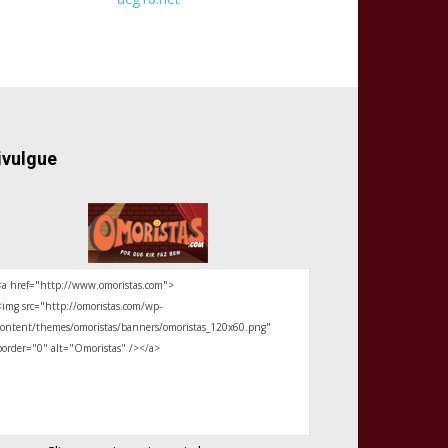
ivulgue