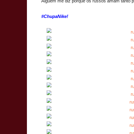
Alguém me diz porque os russos amam tanto p
#ChupaNike!