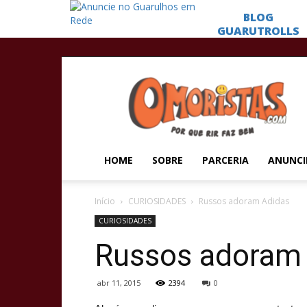
Omoristas
HOME
SOBRE
PARCERIA
ANUNCI
Início
CURIOSIDADES
Russos adoram Adidas
CURIOSIDADES
Russos adoram
abr 11, 2015
2394
0